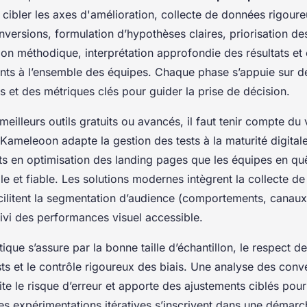
ur cibler les axes d'amélioration, collecte de données rigour
nversions, formulation d’hypothèses claires, priorisation de
tion méthodique, interprétation approfondie des résultats e
ts à l’ensemble des équipes. Chaque phase s’appuie sur de
s et des métriques clés pour guider la prise de décision.
 meilleurs outils gratuits ou avancés, il faut tenir compte du
 Kameleoon adapte la gestion des tests à la maturité digital
rts en optimisation des landing pages que les équipes en qu
e et fiable. Les solutions modernes intègrent la collecte d
cilitent la segmentation d’audience (comportements, canaux,
ivi des performances visuel accessible.
stique s’assure par la bonne taille d’échantillon, le respect d
ts et le contrôle rigoureux des biais. Une analyse des conv
mite le risque d’erreur et apporte des ajustements ciblés pour
es expérimentations itératives s’inscrivent dans une démarc