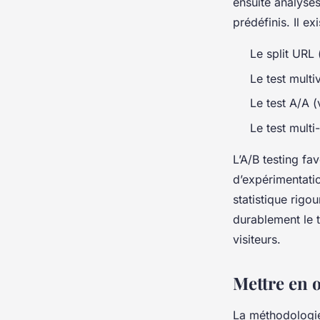
ensuite analysé
prédéfinis. Il ex
Le split URL 
Le test multi
Le test A/A (v
Le test multi
L’A/B testing fa
d’expérimentatio
statistique rigo
durablement le 
visiteurs.
Mettre en œ
La méthodologie