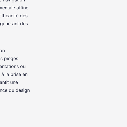
mentale affine
efficacité des
, générant des
ion
es pièges
entations ou
 à la prise en
antit une
uence du design