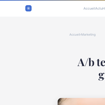
Accueil
Actu
H
Accueil
›
Marketing
A/b te
g