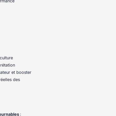
formance
culture
rétation
sateur et booster
éelles des
ournables
: