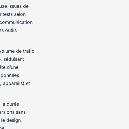
euse issues de
s tests selon
t communication
s outils
 volume de trafic
e, séduisant
ête d’une
e données
 appareils) et
e la durée
ersions sans
 le design
he