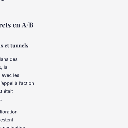
rets en A/B
x et tunnels
dans des
, la
 avec les
appel à l’action
t était
.
lioration
estent
e navigation