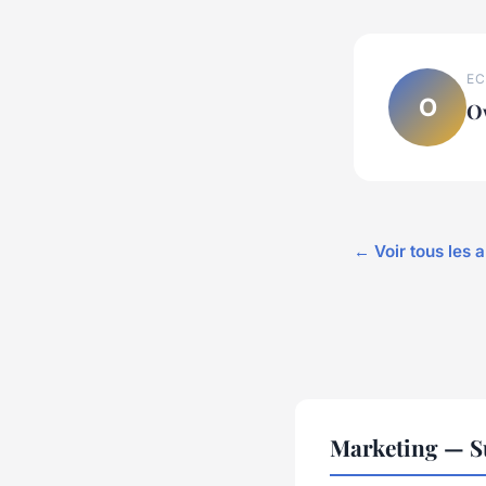
EC
O
O
← Voir tous les 
Marketing — S