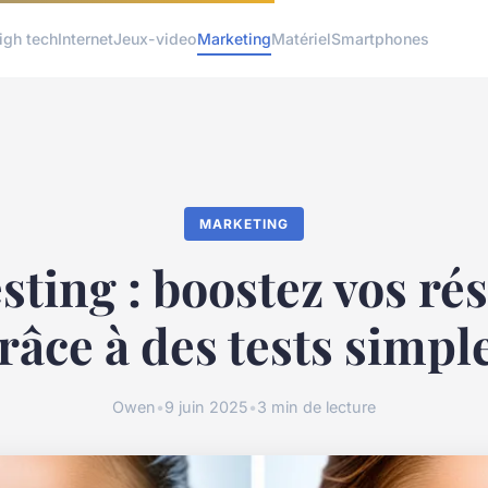
igh tech
Internet
Jeux-video
Marketing
Matériel
Smartphones
MARKETING
sting : boostez vos ré
râce à des tests simpl
Owen
•
9 juin 2025
•
3 min de lecture