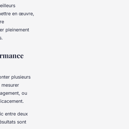
illeurs
mettre en œuvre,
re
er pleinement
s.
formance
nter plusieurs
r mesurer
ngagement, ou
fficacement.
fic entre deux
ésultats sont