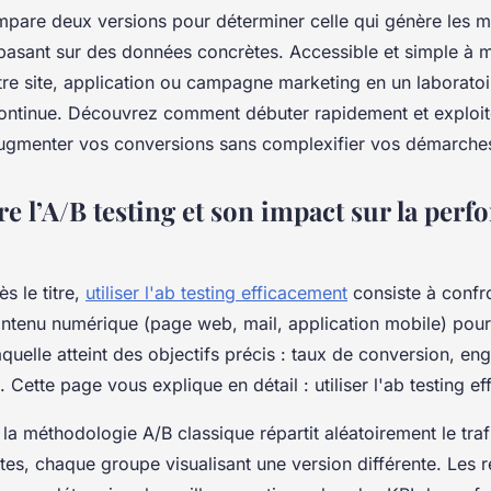
mpare deux versions pour déterminer celle qui génère les me
e basant sur des données concrètes. Accessible et simple à 
tre site, application ou campagne marketing en un laboratoi
continue. Découvrez comment débuter rapidement et exploit
augmenter vos conversions sans complexifier vos démarche
 l’A/B testing et son impact sur la per
s le titre,
utiliser l'ab testing efficacement
consiste à confro
ontenu numérique (page web, mail, application mobile) pou
quelle atteint des objectifs précis : taux de conversion, e
s. Cette page vous explique en détail : utiliser l'ab testing e
 la méthodologie A/B classique répartit aléatoirement le tra
ctes, chaque groupe visualisant une version différente. Les r