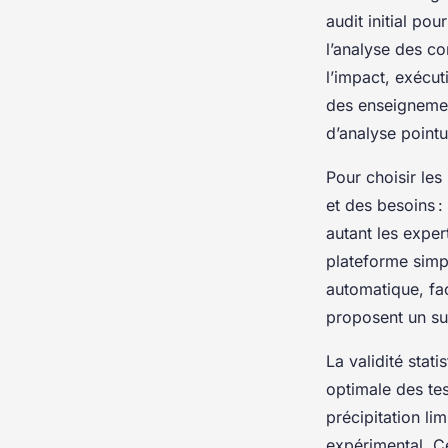
audit initial po
l’analyse des co
l’impact, exécu
des enseignemen
d’analyse pointu
Pour choisir les
et des besoins :
autant les expe
plateforme simpl
automatique, fa
proposent un su
La validité stati
optimale des tes
précipitation li
expérimental. C