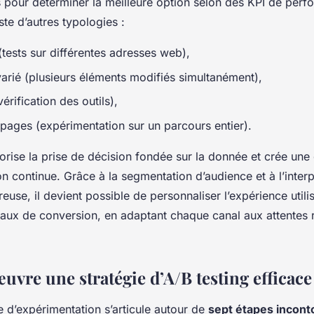
s pour déterminer la meilleure option selon des KPI de per
iste d’autres typologies :
(tests sur différentes adresses web),
varié (plusieurs éléments modifiés simultanément),
érification des outils),
-pages (expérimentation sur un parcours entier).
vorise la prise de décision fondée sur la donnée et crée une 
n continue. Grâce à la segmentation d’audience et à l’interp
ureuse, il devient possible de personnaliser l’expérience utili
taux de conversion, en adaptant chaque canal aux attentes r
uvre une stratégie d’A/B testing efficace
 d’expérimentation s’articule autour de
sept étapes incont